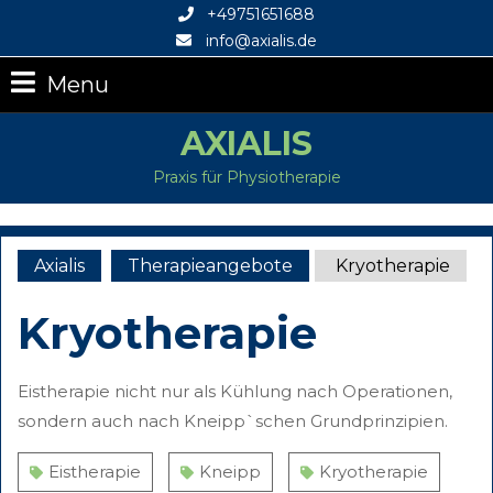
+49751651688
info@axialis.de
Menu
AXIALIS
Praxis für Physiotherapie
Axialis
Therapieangebote
Kryotherapie
Kryotherapie
Eistherapie nicht nur als Kühlung nach Operationen,
sondern auch nach Kneipp`schen Grundprinzipien.
Eistherapie
Kneipp
Kryotherapie