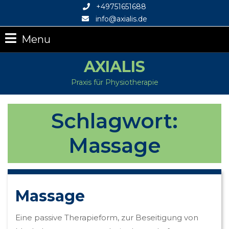
+49751651688
info@axialis.de
Menu
AXIALIS
Praxis für Physiotherapie
Schlagwort:
Massage
Massage
Eine passive Therapieform, zur Beseitigung von