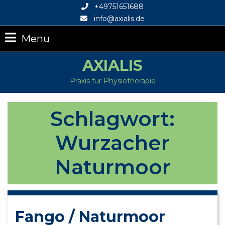
+49751651688
info@axialis.de
Menu
AXIALIS
Praxis für Physiotherapie
Schlagwort:
Wurzacher
Naturmoor
Fango / Naturmoor